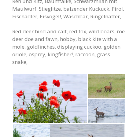
Reh und Kitz, Baumfalke, Schwarzmilan mit
Maulwurf, Stieglitze, balzender Kuckuck, Pirol,
Fischadler, Eisvogel!, Waschbär, Ringelnatter,
Red deer hind and calf, red fox, wild boars, roe
deer doe and fawn, hobby, black kite with a
mole, goldfinches, displaying cuckoo, golden
oriole, osprey, kingfisher!, raccoon, grass
snake,