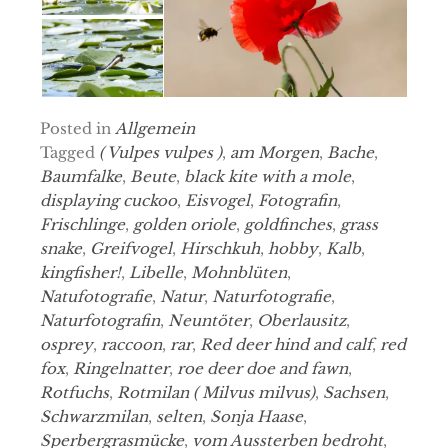
Posted in
Allgemein
Tagged
( Vulpes vulpes )
,
am Morgen
,
Bache
,
Baumfalke
,
Beute
,
black kite with a mole
,
displaying cuckoo
,
Eisvogel
,
Fotografin
,
Frischlinge
,
golden oriole
,
goldfinches
,
grass
snake
,
Greifvogel
,
Hirschkuh
,
hobby
,
Kalb
,
kingfisher!
,
Libelle
,
Mohnblüten
,
Natufotografie
,
Natur
,
Naturfotografie
,
Naturfotografin
,
Neuntöter
,
Oberlausitz
,
osprey
,
raccoon
,
rar
,
Red deer hind and calf
,
red
fox
,
Ringelnatter
,
roe deer doe and fawn
,
Rotfuchs
,
Rotmilan ( Milvus milvus)
,
Sachsen
,
Schwarzmilan
,
selten
,
Sonja Haase
,
Sperbergrasmücke
,
vom Aussterben bedroht
,