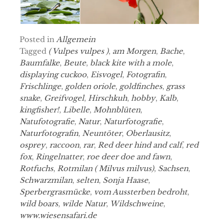
Posted in
Allgemein
Tagged
( Vulpes vulpes )
,
am Morgen
,
Bache
,
Baumfalke
,
Beute
,
black kite with a mole
,
displaying cuckoo
,
Eisvogel
,
Fotografin
,
Frischlinge
,
golden oriole
,
goldfinches
,
grass
snake
,
Greifvogel
,
Hirschkuh
,
hobby
,
Kalb
,
kingfisher!
,
Libelle
,
Mohnblüten
,
Natufotografie
,
Natur
,
Naturfotografie
,
Naturfotografin
,
Neuntöter
,
Oberlausitz
,
osprey
,
raccoon
,
rar
,
Red deer hind and calf
,
red
fox
,
Ringelnatter
,
roe deer doe and fawn
,
Rotfuchs
,
Rotmilan ( Milvus milvus)
,
Sachsen
,
Schwarzmilan
,
selten
,
Sonja Haase
,
Sperbergrasmücke
,
vom Aussterben bedroht
,
wild boars
,
wilde Natur
,
Wildschweine
,
www.wiesensafari.de