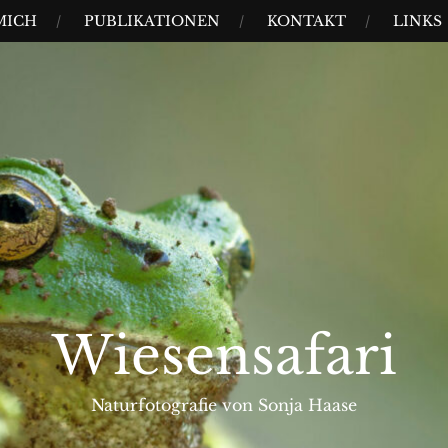
MICH
PUBLIKATIONEN
KONTAKT
LINKS
Wiesensafari
Naturfotografie von Sonja Haase