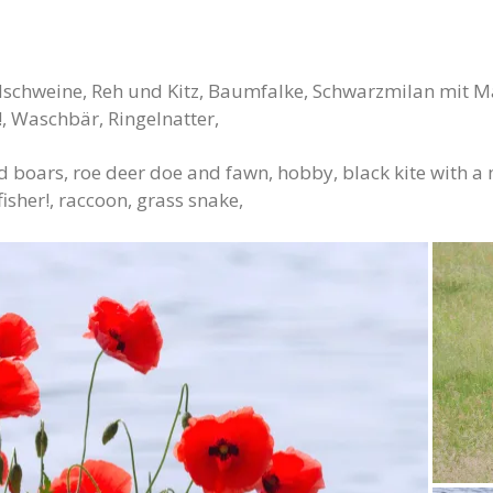
dschweine, Reh und Kitz, Baumfalke, Schwarzmilan mit Ma
!, Waschbär, Ringelnatter,
ld boars, roe deer doe and fawn, hobby, black kite with a
isher!, raccoon, grass snake,