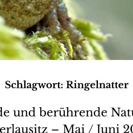
Schlagwort:
Ringelnatter
e und berührende Natu
Oberlausitz – Mai / Jun