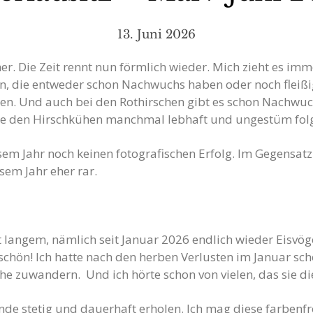
13. Juni 2026
. Die Zeit rennt nun förmlich wieder. Mich zieht es imm
, die entweder schon Nachwuchs haben oder noch fleißig
n. Und auch bei den Rothirschen gibt es schon Nachwuc
die den Hirschkühen manchmal lebhaft und ungestüm folg
m Jahr noch keinen fotografischen Erfolg. Im Gegensatz 
esem Jahr eher rar.
eit langem, nämlich seit Januar 2026 endlich wieder Eisvög
 schön! Ich hatte nach den herben Verlusten im Januar sc
he zuwandern. Und ich hörte schon von vielen, das sie die
tände stetig und dauerhaft erholen. Ich mag diese farbenf