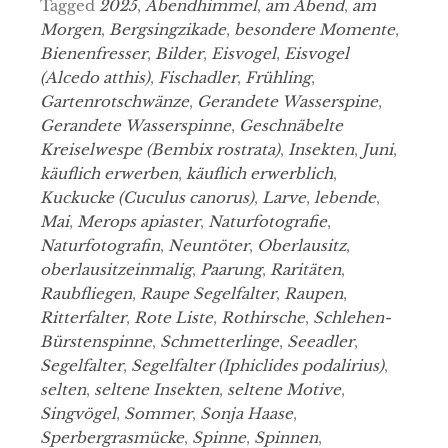
Tagged
2025
,
Abendhimmel
,
am Abend
,
am
Morgen
,
Bergsingzikade
,
besondere Momente
,
Bienenfresser
,
Bilder
,
Eisvogel
,
Eisvogel
(Alcedo atthis)
,
Fischadler
,
Frühling
,
Gartenrotschwänze
,
Gerandete Wasserspine
,
Gerandete Wasserspinne
,
Geschnäbelte
Kreiselwespe (Bembix rostrata)
,
Insekten
,
Juni
,
käuflich erwerben
,
käuflich erwerblich
,
Kuckucke (Cuculus canorus)
,
Larve
,
lebende
,
Mai
,
Merops apiaster
,
Naturfotografie
,
Naturfotografin
,
Neuntöter
,
Oberlausitz
,
oberlausitzeinmalig
,
Paarung
,
Raritäten
,
Raubfliegen
,
Raupe Segelfalter
,
Raupen
,
Ritterfalter
,
Rote Liste
,
Rothirsche
,
Schlehen-
Bürstenspinne
,
Schmetterlinge
,
Seeadler
,
Segelfalter
,
Segelfalter (Iphiclides podalirius)
,
selten
,
seltene Insekten
,
seltene Motive
,
Singvögel
,
Sommer
,
Sonja Haase
,
Sperbergrasmücke
,
Spinne
,
Spinnen
,