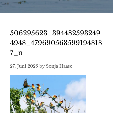
506295623_394482593249
4948_479690563599194818
7_n
27. Juni 2025
by
Sonja Haase