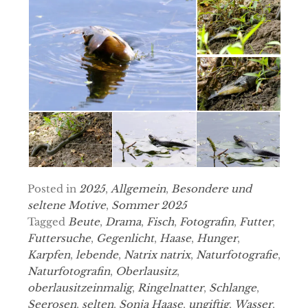
Posted in
2025
,
Allgemein
,
Besondere und
seltene Motive
,
Sommer 2025
Tagged
Beute
,
Drama
,
Fisch
,
Fotografin
,
Futter
,
Futtersuche
,
Gegenlicht
,
Haase
,
Hunger
,
Karpfen
,
lebende
,
Natrix natrix
,
Naturfotografie
,
Naturfotografin
,
Oberlausitz
,
oberlausitzeinmalig
,
Ringelnatter
,
Schlange
,
Seerosen
,
selten
,
Sonja Haase
,
ungiftig
,
Wasser
,