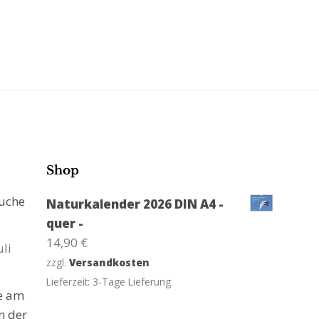
Shop
suche
Naturkalender 2026 DIN A4 -
quer -
14,90
€
uli
zzgl.
Versandkosten
Lieferzeit:
3-Tage Lieferung
ge am
n der