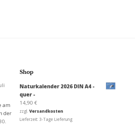
Shop
uli
Naturkalender 2026 DIN A4 -
quer -
14,90
€
ge am
zzgl.
Versandkosten
n der
Lieferzeit:
3-Tage Lieferung
30.