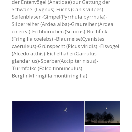
der Entenvögel (Anatidae) zur Gattung der
Schwäne (Cygnus)-Fuchs (Canis vulpes)-
Seifenblasen-Gimpel(Pyrrhula pyrrhula)-
Silberreiher (Ardea alba)-Graureiher (Ardea
cinerea)-Eichhörnchen (Sciurus)-Buchfink
(Fringilla coelebs) -Blaumeise(Cyanistes
caeruleus)-Grünspecht (Picus viridis) -Eisvogel
(Alcedo atthis)-Eichelhäher(Garrulus
glandarius)-Sperber(Accipiter nisus)-
Turmfalke (Falco tinnunculus) -
Bergfink(Fringilla montifringilla)