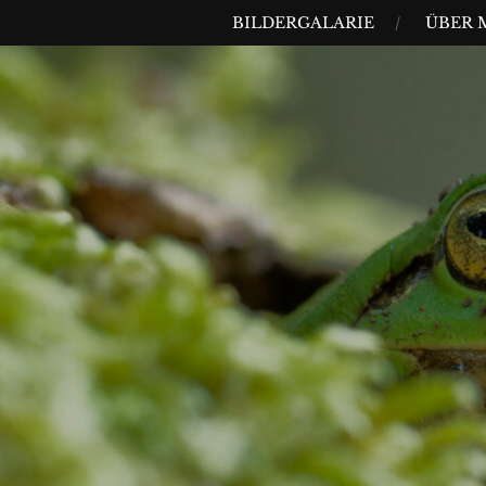
Skip
MENU
BILDERGALARIE
ÜBER 
to
content