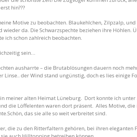
erst hin???
 meine Motive zu beobachten. Blaukehlchen, Zilpzalp, un
wieder da. Die Schwarzspechte beziehen ihre Höhlen. Ü
te ich schon zahlreich beobachten.
ichzeitig sein…
echten ausharrte – die Brutablösungen dauern noch mehre
der Linse.. der Wind stand ungünstig, doch es lies einige 
 in meiner alten Heimat Lüneburg. Dort konnte ich unte
nd die Löffelenten waren dort präsent. Alles Motive, die 
.Schön, das sie alle so weit verbreitet sind.
ter, die zu den Ritterfaltern gehören, bei ihren eleganten
 sie auch Hilltopping betreiben können.