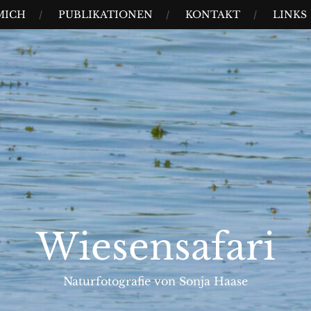
MICH
PUBLIKATIONEN
KONTAKT
LINKS
Wiesensafari
Naturfotografie von Sonja Haase