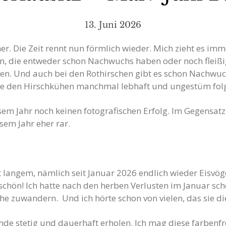
13. Juni 2026
. Die Zeit rennt nun förmlich wieder. Mich zieht es imm
, die entweder schon Nachwuchs haben oder noch fleißig
n. Und auch bei den Rothirschen gibt es schon Nachwuc
die den Hirschkühen manchmal lebhaft und ungestüm folg
m Jahr noch keinen fotografischen Erfolg. Im Gegensatz 
esem Jahr eher rar.
eit langem, nämlich seit Januar 2026 endlich wieder Eisvög
 schön! Ich hatte nach den herben Verlusten im Januar sc
he zuwandern. Und ich hörte schon von vielen, das sie die
tände stetig und dauerhaft erholen. Ich mag diese farbenf