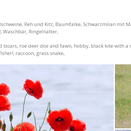
dschweine, Reh und Kitz, Baumfalke, Schwarzmilan mit Ma
!, Waschbär, Ringelnatter,
ld boars, roe deer doe and fawn, hobby, black kite with a
isher!, raccoon, grass snake,