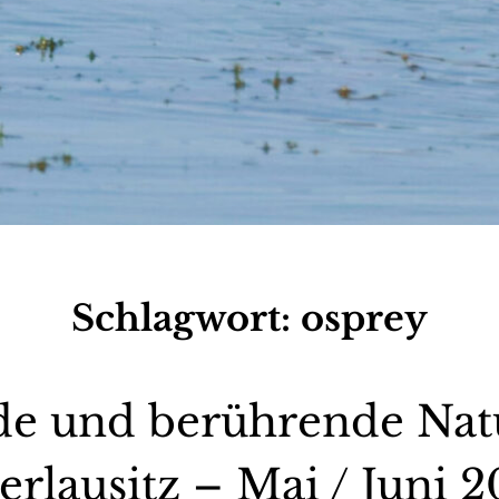
Schlagwort:
osprey
e und berührende Natu
rlausitz – Mai / Juni 