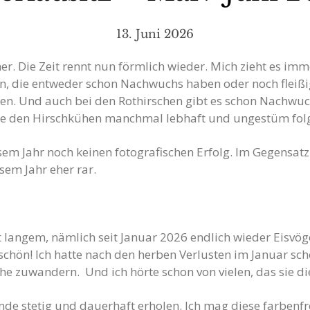
13. Juni 2026
. Die Zeit rennt nun förmlich wieder. Mich zieht es imm
, die entweder schon Nachwuchs haben oder noch fleißig
n. Und auch bei den Rothirschen gibt es schon Nachwuc
die den Hirschkühen manchmal lebhaft und ungestüm folg
m Jahr noch keinen fotografischen Erfolg. Im Gegensatz 
esem Jahr eher rar.
eit langem, nämlich seit Januar 2026 endlich wieder Eisvög
 schön! Ich hatte nach den herben Verlusten im Januar sc
he zuwandern. Und ich hörte schon von vielen, das sie die
tände stetig und dauerhaft erholen. Ich mag diese farbenf