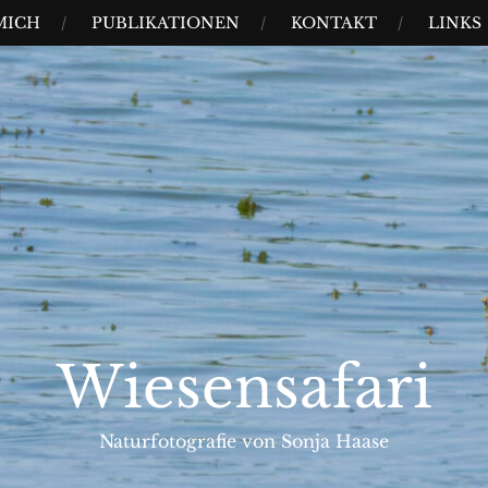
MICH
PUBLIKATIONEN
KONTAKT
LINKS
Wiesensafari
Naturfotografie von Sonja Haase