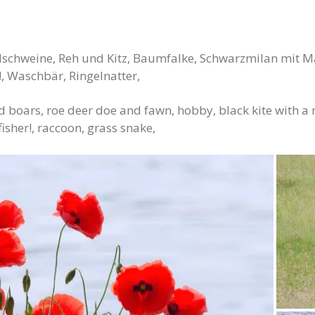
dschweine, Reh und Kitz, Baumfalke, Schwarzmilan mit Ma
!, Waschbär, Ringelnatter,
ld boars, roe deer doe and fawn, hobby, black kite with a
isher!, raccoon, grass snake,