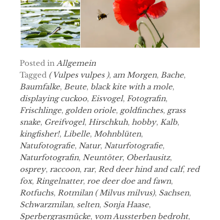
Posted in
Allgemein
Tagged
( Vulpes vulpes )
,
am Morgen
,
Bache
,
Baumfalke
,
Beute
,
black kite with a mole
,
displaying cuckoo
,
Eisvogel
,
Fotografin
,
Frischlinge
,
golden oriole
,
goldfinches
,
grass
snake
,
Greifvogel
,
Hirschkuh
,
hobby
,
Kalb
,
kingfisher!
,
Libelle
,
Mohnblüten
,
Natufotografie
,
Natur
,
Naturfotografie
,
Naturfotografin
,
Neuntöter
,
Oberlausitz
,
osprey
,
raccoon
,
rar
,
Red deer hind and calf
,
red
fox
,
Ringelnatter
,
roe deer doe and fawn
,
Rotfuchs
,
Rotmilan ( Milvus milvus)
,
Sachsen
,
Schwarzmilan
,
selten
,
Sonja Haase
,
Sperbergrasmücke
,
vom Aussterben bedroht
,