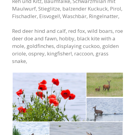
Reh und Kitz, Baumfalke, Schwarzmilan mit
Maulwurf, Stieglitze, balzender Kuckuck, Pirol,
Fischadler, Eisvogel!, Waschbär, Ringelnatter,
Red deer hind and calf, red fox, wild boars, roe
deer doe and fawn, hobby, black kite with a
mole, goldfinches, displaying cuckoo, golden
oriole, osprey, kingfisher!, raccoon, grass
snake,