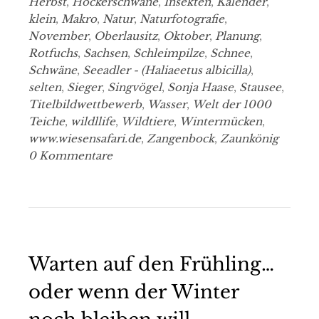
Herbst
,
Höckerschwäne
,
Insekten
,
Kalender
,
klein
,
Makro
,
Natur
,
Naturfotografie
,
November
,
Oberlausitz
,
Oktober
,
Planung
,
Rotfuchs
,
Sachsen
,
Schleimpilze
,
Schnee
,
Schwäne
,
Seeadler - (Haliaeetus albicilla)
,
selten
,
Sieger
,
Singvögel
,
Sonja Haase
,
Stausee
,
Titelbildwettbewerb
,
Wasser
,
Welt der 1000
Teiche
,
wildllife
,
Wildtiere
,
Wintermücken
,
www.wiesensafari.de
,
Zangenbock
,
Zaunkönig
0 Kommentare
Warten auf den Frühling…
oder wenn der Winter