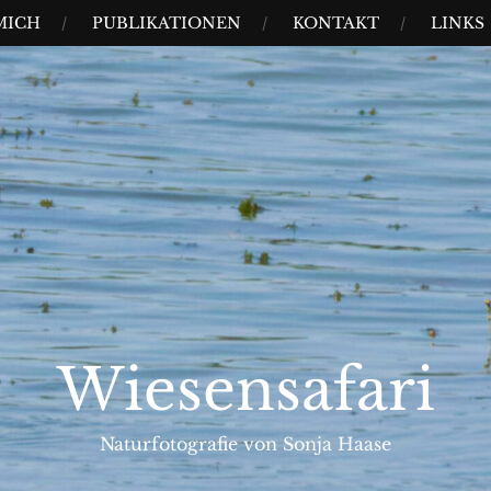
MICH
PUBLIKATIONEN
KONTAKT
LINKS
Wiesensafari
Naturfotografie von Sonja Haase