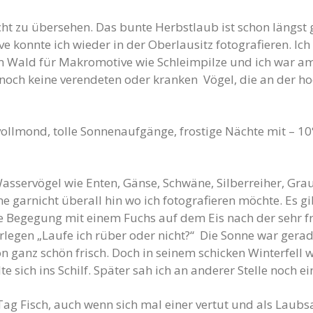
cht zu übersehen. Das bunte Herbstlaub ist schon längst g
e konnte ich wieder in der Oberlausitz fotografieren. Ich
 im Wald für Makromotive wie Schleimpilze und ich war 
noch keine verendeten oder kranken Vögel, die an der 
ollmond, tolle Sonnenaufgänge, frostige Nächte mit – 10°
sservögel wie Enten, Gänse, Schwäne, Silberreiher, Gr
mme garnicht überall hin wo ich fotografieren möchte. Es g
 Begegung mit einem Fuchs auf dem Eis nach der sehr f
rlegen „Laufe ich rüber oder nicht?“ Die Sonne war gera
on ganz schön frisch. Doch in seinem schicken Winterfell 
te sich ins Schilf. Später sah ich an anderer Stelle noch
Tag Fisch, auch wenn sich mal einer vertut und als Lau