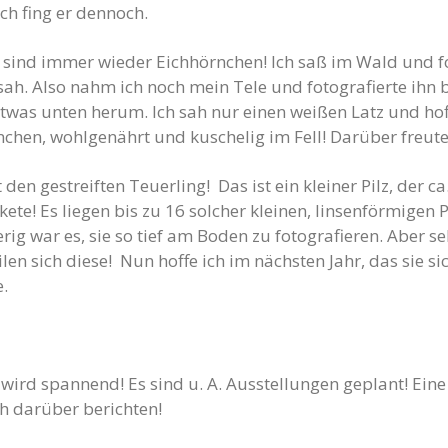
ch fing er dennoch.
 sind immer wieder Eichhörnchen! Ich saß im Wald und fo
sah. Also nahm ich noch mein Tele und fotografierte ihn 
etwas unten herum. Ich sah nur einen weißen Latz und h
nchen, wohlgenährt und kuschelig im Fell! Darüber freute
en gestreiften Teuerling! Das ist ein kleiner Pilz, der c
kete! Es liegen bis zu 16 solcher kleinen, linsenförmigen 
g war es, sie so tief am Boden zu fotografieren. Aber sehr
ilen sich diese! Nun hoffe ich im nächsten Jahr, das sie 
.
ird spannend! Es sind u. A. Ausstellungen geplant! Eine 
h darüber berichten!