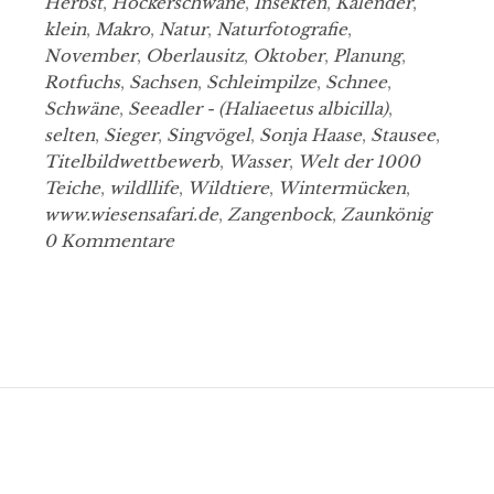
Herbst
,
Höckerschwäne
,
Insekten
,
Kalender
,
klein
,
Makro
,
Natur
,
Naturfotografie
,
November
,
Oberlausitz
,
Oktober
,
Planung
,
Rotfuchs
,
Sachsen
,
Schleimpilze
,
Schnee
,
Schwäne
,
Seeadler - (Haliaeetus albicilla)
,
selten
,
Sieger
,
Singvögel
,
Sonja Haase
,
Stausee
,
Titelbildwettbewerb
,
Wasser
,
Welt der 1000
Teiche
,
wildllife
,
Wildtiere
,
Wintermücken
,
www.wiesensafari.de
,
Zangenbock
,
Zaunkönig
0 Kommentare