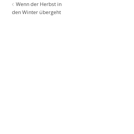
Beitragsnavigation
Wenn der Herbst in
den Winter übergeht