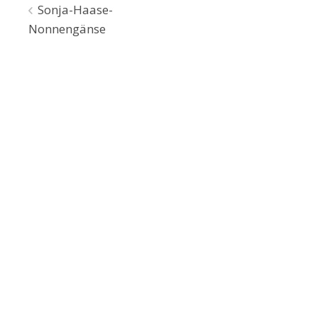
Beitragsnavigation
Sonja-Haase-
Nonnengänse