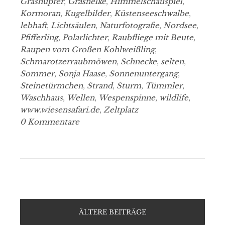
Grashüpfer
,
Grasnelke
,
Himmelschauspiel
,
Kormoran
,
Kugelbilder
,
Küstenseeschwalbe
,
lebhaft
,
Lichtsäulen
,
Naturfotografie
,
Nordsee
,
Pfifferling
,
Polarlichter
,
Raubfliege mit Beute
,
Raupen vom Großen Kohlweißling
,
Schmarotzerraubmöwen
,
Schnecke
,
selten
,
Sommer
,
Sonja Haase
,
Sonnenuntergang
,
Steinetürmchen
,
Strand
,
Sturm
,
Tümmler
,
Waschhaus
,
Wellen
,
Wespenspinne
,
wildlife
,
www.wiesensafari.de
,
Zeltplatz
0 Kommentare
ÄLTERE BEITRÄGE