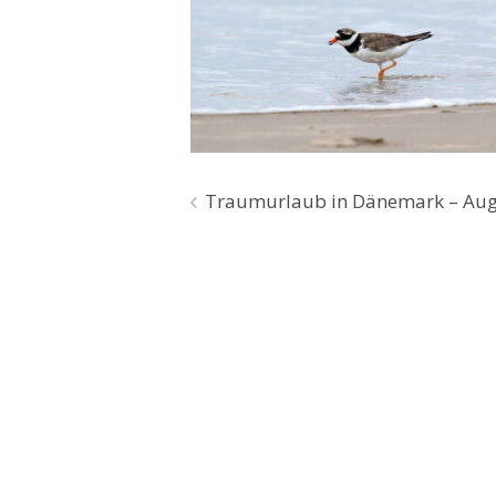
Beitragsnavigation
Traumurlaub in Dänemark – Augus