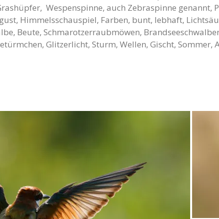
 Grashüpfer, Wespenspinne, auch Zebraspinne genannt, Pf
ust, Himmelsschauspiel, Farben, bunt, lebhaft, Lichtsä
lbe, Beute, Schmarotzerraubmöwen, Brandseeschwalben,
netürmchen, Glitzerlicht, Sturm, Wellen, Gischt, Sommer,