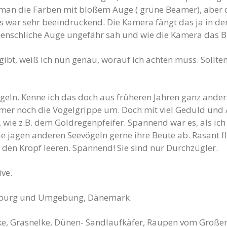
man die Farben mit bloßem Auge ( grüne Beamer), aber 
 war sehr beeindruckend. Die Kamera fängt das ja in den
s menschliche Auge ungefähr sah und wie die Kamera das
bt, weiß ich nun genau, worauf ich achten muss. Sollten 
geln. Kenne ich das doch aus früheren Jahren ganz and
mer noch die Vogelgrippe um. Doch mit viel Geduld und
wie z.B. dem Goldregenpfeifer. Spannend war es, als ich
jagen anderen Seevögeln gerne ihre Beute ab. Rasant fli
r den Kropf leeren. Spannend! Sie sind nur Durchzügler.
ve.
üneburg und Umgebung, Dänemark.
ecke, Grasnelke, Dünen- Sandlaufkäfer, Raupen vom Große