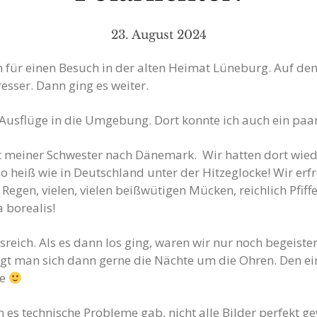
23. August 2024
für einen Besuch in der alten Heimat Lüneburg. Auf dem
esser. Dann ging es weiter.
r Ausflüge in die Umgebung. Dort konnte ich auch ein pa
t meiner Schwester nach Dänemark. Wir hatten dort wie
so heiß wie in Deutschland unter der Hitzeglocke! Wir e
Regen, vielen, vielen beißwütigen Mücken, reichlich Pfif
a borealis!
reich. Als es dann los ging, waren wir nur noch begeister
gt man sich dann gerne die Nächte um die Ohren. Den ein
ze
n es technische Probleme gab, nicht alle Bilder perfekt g