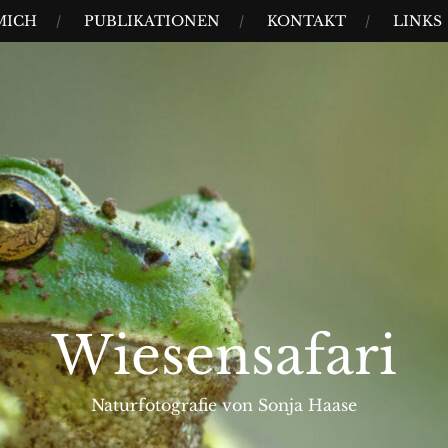
MICH
PUBLIKATIONEN
KONTAKT
LINKS
Wiesensafari
Naturfotografie von Sonja Haase