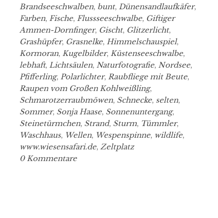
Brandseeschwalben
,
bunt
,
Dünensandlaufkäfer
,
Farben
,
Fische
,
Flussseeschwalbe
,
Giftiger
Ammen-Dornfinger
,
Gischt
,
Glitzerlicht
,
Grashüpfer
,
Grasnelke
,
Himmelschauspiel
,
Kormoran
,
Kugelbilder
,
Küstenseeschwalbe
,
lebhaft
,
Lichtsäulen
,
Naturfotografie
,
Nordsee
,
Pfifferling
,
Polarlichter
,
Raubfliege mit Beute
,
Raupen vom Großen Kohlweißling
,
Schmarotzerraubmöwen
,
Schnecke
,
selten
,
Sommer
,
Sonja Haase
,
Sonnenuntergang
,
Steinetürmchen
,
Strand
,
Sturm
,
Tümmler
,
Waschhaus
,
Wellen
,
Wespenspinne
,
wildlife
,
www.wiesensafari.de
,
Zeltplatz
0 Kommentare