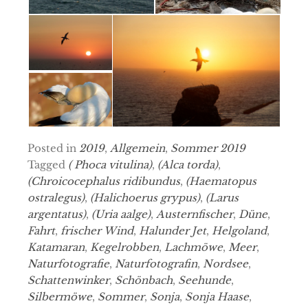
Posted in
2019
,
Allgemein
,
Sommer 2019
Tagged
( Phoca vitulina)
,
(Alca torda)
,
(Chroicocephalus ridibundus
,
(Haematopus
ostralegus)
,
(Halichoerus grypus)
,
(Larus
argentatus)
,
(Uria aalge)
,
Austernfischer
,
Düne
,
Fahrt
,
frischer Wind
,
Halunder Jet
,
Helgoland
,
Katamaran
,
Kegelrobben
,
Lachmöwe
,
Meer
,
Naturfotografie
,
Naturfotografin
,
Nordsee
,
Schattenwinker
,
Schönbach
,
Seehunde
,
Silbermöwe
,
Sommer
,
Sonja
,
Sonja Haase
,