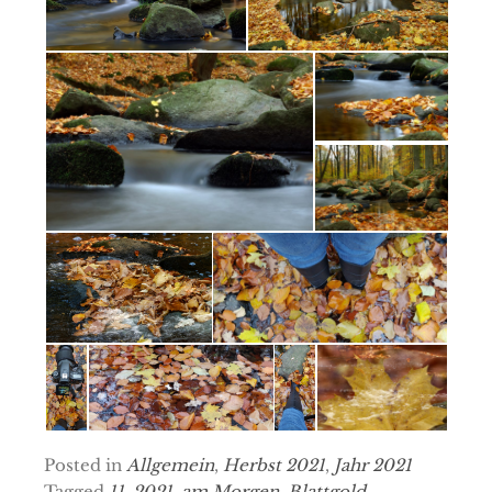
Posted in
Allgemein
,
Herbst 2021
,
Jahr 2021
Tagged
11
,
2021
,
am Morgen
,
Blattgold
,