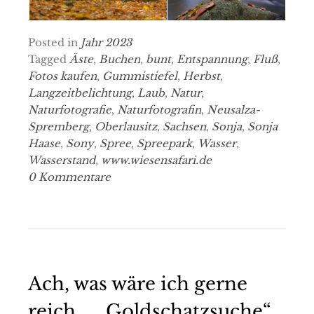
Posted in
Jahr 2023
Tagged
Äste
,
Buchen
,
bunt
,
Entspannung
,
Fluß
,
Fotos kaufen
,
Gummistiefel
,
Herbst
,
Langzeitbelichtung
,
Laub
,
Natur
,
Naturfotografie
,
Naturfotografin
,
Neusalza-
Spremberg
,
Oberlausitz
,
Sachsen
,
Sonja
,
Sonja
Haase
,
Sony
,
Spree
,
Spreepark
,
Wasser
,
Wasserstand
,
www.wiesensafari.de
0 Kommentare
Ach, was wäre ich gerne
reich…. „Goldschatzsuche“