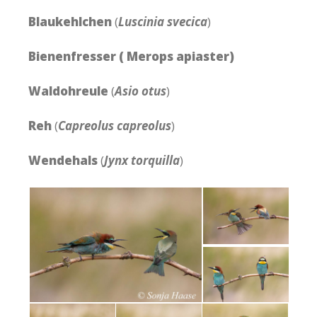
Blaukehlchen
(
Luscinia svecica
)
Bienenfresser ( Merops apiaster)
Waldohreule
(
Asio otus
)
Reh
(
Capreolus capreolus
)
Wendehals
(
Jynx torquilla
)