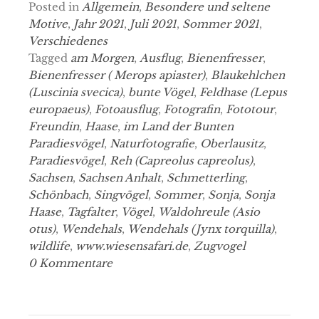
Posted in
Allgemein
,
Besondere und seltene
Motive
,
Jahr 2021
,
Juli 2021
,
Sommer 2021
,
Verschiedenes
Tagged
am Morgen
,
Ausflug
,
Bienenfresser
,
Bienenfresser ( Merops apiaster)
,
Blaukehlchen
(Luscinia svecica)
,
bunte Vögel
,
Feldhase (Lepus
europaeus)
,
Fotoausflug
,
Fotografin
,
Fototour
,
Freundin
,
Haase
,
im Land der Bunten
Paradiesvögel
,
Naturfotografie
,
Oberlausitz
,
Paradiesvögel
,
Reh (Capreolus capreolus)
,
Sachsen
,
Sachsen Anhalt
,
Schmetterling
,
Schönbach
,
Singvögel
,
Sommer
,
Sonja
,
Sonja
Haase
,
Tagfalter
,
Vögel
,
Waldohreule (Asio
otus)
,
Wendehals
,
Wendehals (Jynx torquilla)
,
wildlife
,
www.wiesensafari.de
,
Zugvogel
0 Kommentare