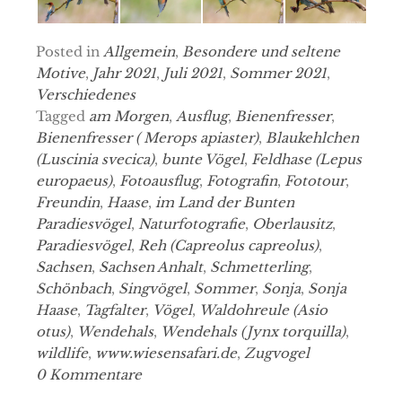
Posted in
Allgemein
,
Besondere und seltene
Motive
,
Jahr 2021
,
Juli 2021
,
Sommer 2021
,
Verschiedenes
Tagged
am Morgen
,
Ausflug
,
Bienenfresser
,
Bienenfresser ( Merops apiaster)
,
Blaukehlchen
(Luscinia svecica)
,
bunte Vögel
,
Feldhase (Lepus
europaeus)
,
Fotoausflug
,
Fotografin
,
Fototour
,
Freundin
,
Haase
,
im Land der Bunten
Paradiesvögel
,
Naturfotografie
,
Oberlausitz
,
Paradiesvögel
,
Reh (Capreolus capreolus)
,
Sachsen
,
Sachsen Anhalt
,
Schmetterling
,
Schönbach
,
Singvögel
,
Sommer
,
Sonja
,
Sonja
Haase
,
Tagfalter
,
Vögel
,
Waldohreule (Asio
otus)
,
Wendehals
,
Wendehals (Jynx torquilla)
,
wildlife
,
www.wiesensafari.de
,
Zugvogel
0 Kommentare