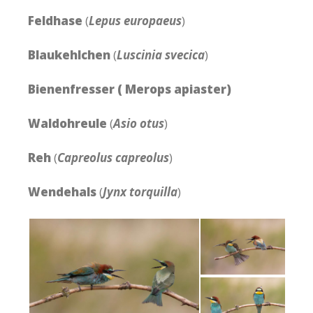
Feldhase
(
Lepus europaeus
)
Blaukehlchen
(
Luscinia svecica
)
Bienenfresser ( Merops apiaster)
Waldohreule
(
Asio otus
)
Reh
(
Capreolus capreolus
)
Wendehals
(
Jynx torquilla
)