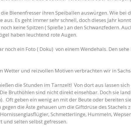
 die Bienenfresser ihren Speiballen auswürgen. Wie bei 
e aus. Es geht immer sehr schnell, doch dieses Jahr konn
noch keine Spitzen ( Spieße ) an den Schwanzfedern. Auch
ögel haben leuchtend rote Augen.
 noch ein Foto ( Doku) von einem Wendehals. Den sehe ic
m Wetter und reizvollen Motiven verbrachten wir in Sachs
eßen die Stunden im Tarnzelt! Von dort aus lassen sich d
ie Bruthöhlen sind nicht direkt einsehbar. Doch sie lan
. Oft geben ein wenig an mit der Beute oder bereiten s
n gegen die Äste gehauen um die Giftdrüse des Stachels z
 Hornissenglasflügler, Schmetterlinge, Hummeln, Wepse
t und selten selbst gefressen.