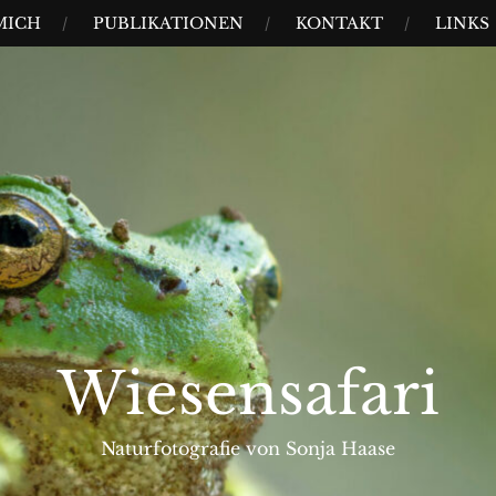
MICH
PUBLIKATIONEN
KONTAKT
LINKS
Wiesensafari
Naturfotografie von Sonja Haase