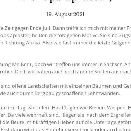
19. August 2021
die Zeit gegen Ende Juli. Dann treffe ich mich mit meiner
rops apiaster) heißen die fotogenen Motive. Sie sind Zug
n Richtung Afrika. Also wie fast immer die letzte Gelgenh
bung Meißen) , doch wir treffen uns immer in Sachsen-Anh
n früher. Doch wir haben auch noch andere Stellen ausma
sind offene Landschaften mit einzelnen Bäumen und Gebü
owie auch durch Bergbau geschaffenen Lehmwänden.
eute im Flug, vor allem Hautflügler wie Bienen, Wespen,
fe
r
. Da viele wehrhaft sind, fliegen sie nach dem Ergreife
 die Beute mit kräftigen Hieben auf die Unterlage getöt
. Erst dann wird das Beutetier verschluckt oder an die J