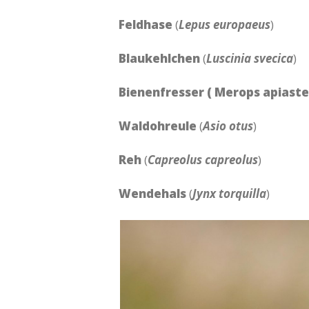
Feldhase
(
Lepus europaeus
)
Blaukehlchen
(
Luscinia svecica
)
Bienenfresser ( Merops apiaste
Waldohreule
(
Asio otus
)
Reh
(
Capreolus capreolus
)
Wendehals
(
Jynx torquilla
)