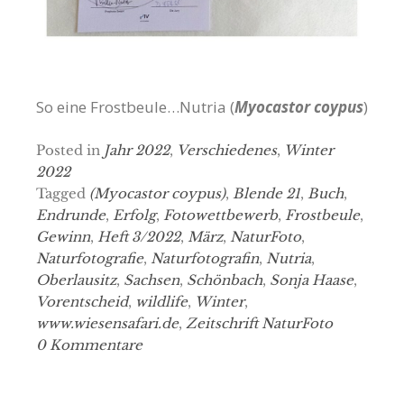
So eine Frostbeule…Nutria (
Myocastor coypus
)
Posted in
Jahr 2022
,
Verschiedenes
,
Winter
2022
Tagged
(Myocastor coypus)
,
Blende 21
,
Buch
,
Endrunde
,
Erfolg
,
Fotowettbewerb
,
Frostbeule
,
Gewinn
,
Heft 3/2022
,
März
,
NaturFoto
,
Naturfotografie
,
Naturfotografin
,
Nutria
,
Oberlausitz
,
Sachsen
,
Schönbach
,
Sonja Haase
,
Vorentscheid
,
wildlife
,
Winter
,
www.wiesensafari.de
,
Zeitschrift NaturFoto
0 Kommentare