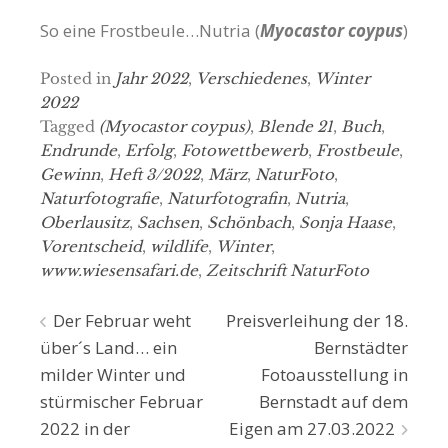
So eine Frostbeule…Nutria (
Myocastor coypus
)
Posted in
Jahr 2022
,
Verschiedenes
,
Winter
2022
Tagged
(Myocastor coypus)
,
Blende 21
,
Buch
,
Endrunde
,
Erfolg
,
Fotowettbewerb
,
Frostbeule
,
Gewinn
,
Heft 3/2022
,
März
,
NaturFoto
,
Naturfotografie
,
Naturfotografin
,
Nutria
,
Oberlausitz
,
Sachsen
,
Schönbach
,
Sonja Haase
,
Vorentscheid
,
wildlife
,
Winter
,
www.wiesensafari.de
,
Zeitschrift NaturFoto
Beitragsnavigation
Der Februar weht
Preisverleihung der 18.
über´s Land… ein
Bernstädter
milder Winter und
Fotoausstellung in
stürmischer Februar
Bernstadt auf dem
2022 in der
Eigen am 27.03.2022