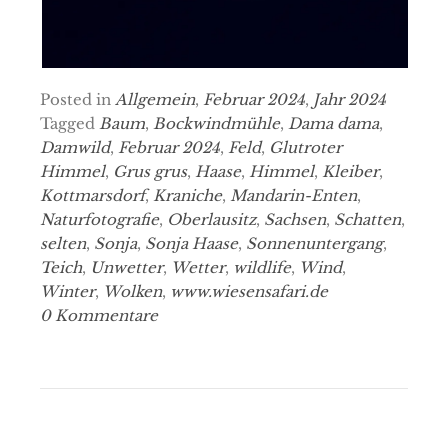
Posted in
Allgemein
,
Februar 2024
,
Jahr 2024
Tagged
Baum
,
Bockwindmühle
,
Dama dama
,
Damwild
,
Februar 2024
,
Feld
,
Glutroter
Himmel
,
Grus grus
,
Haase
,
Himmel
,
Kleiber
,
Kottmarsdorf
,
Kraniche
,
Mandarin-Enten
,
Naturfotografie
,
Oberlausitz
,
Sachsen
,
Schatten
,
selten
,
Sonja
,
Sonja Haase
,
Sonnenuntergang
,
Teich
,
Unwetter
,
Wetter
,
wildlife
,
Wind
,
Winter
,
Wolken
,
www.wiesensafari.de
0 Kommentare