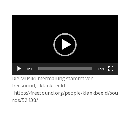
Video-
Player
00:00
06:24
Die Musikuntermalung stammt von
freesound, , klankbeeld,
,
https://freesound.org/people/klankbeeld/sou
nds/52438/