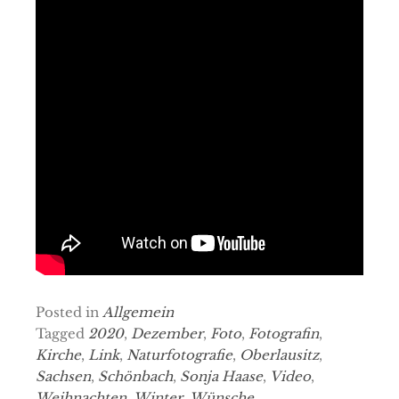
Posted in
Allgemein
Tagged
2020
,
Dezember
,
Foto
,
Fotografin
,
Kirche
,
Link
,
Naturfotografie
,
Oberlausitz
,
Sachsen
,
Schönbach
,
Sonja Haase
,
Video
,
Weihnachten
,
Winter
,
Wünsche