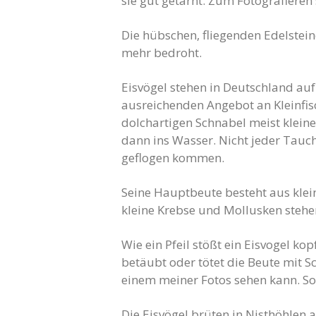
sie gut getarnt. Zum Fotografieren 
Die hübschen, fliegenden Edelstei
mehr bedroht.
Eisvögel stehen in Deutschland au
ausreichenden Angebot an Kleinfis
dolchartigen Schnabel meist klein
dann ins Wasser. Nicht jeder Tauch
geflogen kommen.
Seine Hauptbeute besteht aus klei
kleine Krebse und Mollusken stehe
Wie ein Pfeil stößt ein Eisvogel ko
betäubt oder tötet die Beute mit S
einem meiner Fotos sehen kann. So
Die Eisvögel brüten in Nisthöhlen 