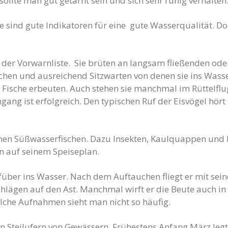
sollte man gut getarnt sein und sich sehr ruhig verhalten.
ne sind gute Indikatoren für eine gute Wasserqualität. 
f der Vorwarnliste. Sie brüten an langsam fließenden o
chen und ausreichend Sitzwarten von denen sie ins Wass
e Fische erbeuten. Auch stehen sie manchmal im Rüttelf
gang ist erfolgreich. Den typischen Ruf der Eisvögel hör
nen Süßwasserfischen. Dazu Insekten, Kaulquappen und 
n auf seinem Speiseplan.
pfüber ins Wasser. Nach dem Auftauchen fliegt er mit sei
chlägen auf den Ast. Manchmal wirft er die Beute auch i
lche Aufnahmen sieht man nicht so häufig.
an Steilufern von Gewässern. Frühestens Anfang März leg