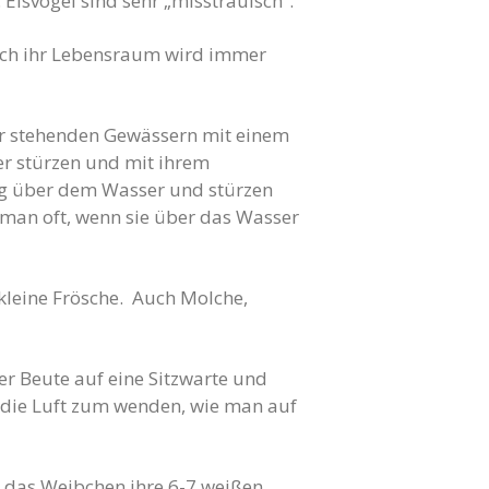
 Eisvögel sind sehr „misstrauisch“.
Doch ihr Lebensraum wird immer
der stehenden Gewässern mit einem
er stürzen und mit ihrem
lug über dem Wasser und stürzen
t man oft, wenn sie über das Wasser
kleine Frösche. Auch Molche,
ner Beute auf eine Sitzwarte und
n die Luft zum wenden, wie man auf
t das Weibchen ihre 6-7 weißen,