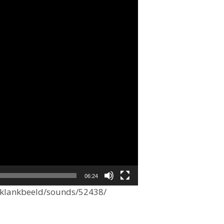
06:24
e/klankbeeld/sounds/52438/