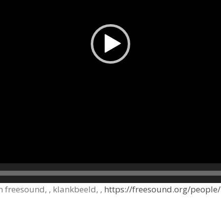
freesound, , klankbeeld, ,
https://freesound.org/peopl