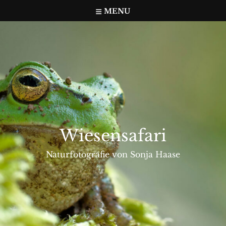
Skip
MENU
to
content
Wiesensafari
Naturfotografie von Sonja Haase