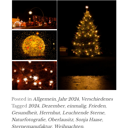
Posted in
Allgemein
,
Jahr 2024
,
Verschiedenes
Tagged
2024
,
Dezember
,
einmalig
,
Frieden
,
Gesundheit
,
Herrnhut
,
Leuchtende Sterne
,
Naturfotografie
,
Oberlausitz
,
Sonja Haase
,
Sternemanufaktur
,
Weihnachten
,