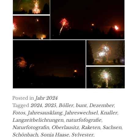
Posted in
Jahr 2024
Tagged
2024
,
2025
,
Böller
,
bunt
,
Dezember
,
Fotos
,
Jahresausklang
,
Jahreswechsel
,
Knaller
,
Langzeitbelichtungen
,
naturfofografie
,
Naturfotografin
,
Oberlausitz
,
Raketen
,
Sachsen
,
Schönbach
,
Sonja Haase
,
Sylvester
,