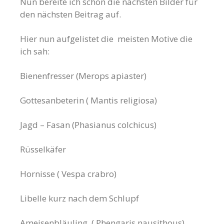
Nun bereite ich schon die nächsten Bilder für
den nächsten Beitrag auf.
Hier nun aufgelistet die meisten Motive die
ich sah:
Bienenfresser (Merops apiaster)
Gottesanbeterin ( Mantis religiosa)
Jagd – Fasan (Phasianus colchicus)
Rüsselkäfer
Hornisse ( Vespa crabro)
Libelle kurz nach dem Schlupf
Ameisenbläuling (
Phengaris nausithous)