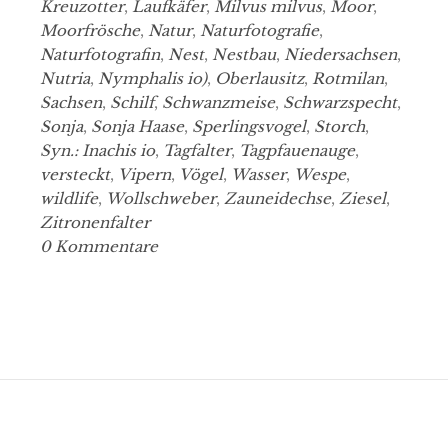
Kreuzotter
,
Laufkäfer
,
Milvus milvus
,
Moor
,
Moorfrösche
,
Natur
,
Naturfotografie
,
Naturfotografin
,
Nest
,
Nestbau
,
Niedersachsen
,
Nutria
,
Nymphalis io)
,
Oberlausitz
,
Rotmilan
,
Sachsen
,
Schilf
,
Schwanzmeise
,
Schwarzspecht
,
Sonja
,
Sonja Haase
,
Sperlingsvogel
,
Storch
,
Syn.: Inachis io
,
Tagfalter
,
Tagpfauenauge
,
versteckt
,
Vipern
,
Vögel
,
Wasser
,
Wespe
,
wildlife
,
Wollschweber
,
Zauneidechse
,
Ziesel
,
Zitronenfalter
0 Kommentare