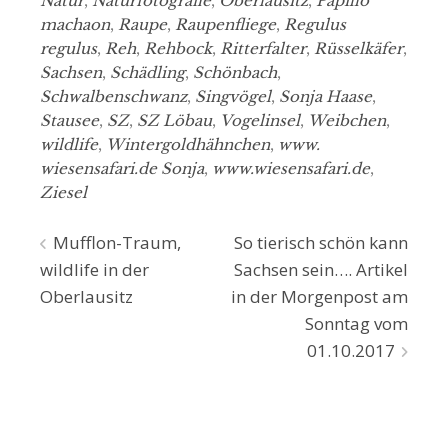
Natur
,
Naturfotografie
,
Oberlausitz
,
Papillo
machaon
,
Raupe
,
Raupenfliege
,
Regulus
regulus
,
Reh
,
Rehbock
,
Ritterfalter
,
Rüsselkäfer
,
Sachsen
,
Schädling
,
Schönbach
,
Schwalbenschwanz
,
Singvögel
,
Sonja Haase
,
Stausee
,
SZ
,
SZ Löbau
,
Vogelinsel
,
Weibchen
,
wildlife
,
Wintergoldhähnchen
,
www.
wiesensafari.de Sonja
,
www.wiesensafari.de
,
Ziesel
Beitragsnavigation
Mufflon-Traum,
So tierisch schön kann
wildlife in der
Sachsen sein…. Artikel
Oberlausitz
in der Morgenpost am
Sonntag vom
01.10.2017