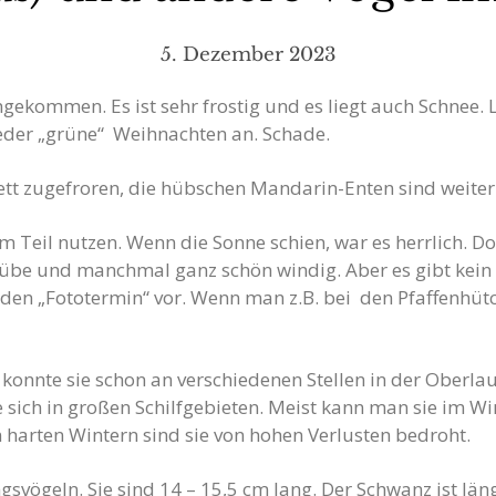
5. Dezember 2023
ngekommen. Es ist sehr frostig und es liegt auch Schnee.
der „grüne“ Weihnachten an. Schade.
tt zugefroren, die hübschen Mandarin-Enten sind weiter
m Teil nutzen. Wenn die Sonne schien, war es herrlich. Do
trübe und manchmal ganz schön windig. Aber es gibt kein s
den „Fototermin“ vor. Wenn man z.B. bei den Pfaffenhütc
h konnte sie schon an verschiedenen Stellen in der Oberla
 sich in großen Schilfgebieten. Meist kann man sie im W
n harten Wintern sind sie von hohen Verlusten bedroht.
svögeln. Sie sind 14 – 15,5 cm lang. Der Schwanz ist lä