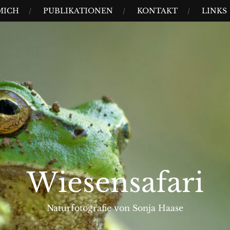
MICH
PUBLIKATIONEN
KONTAKT
LINKS
Wiesensafari
Naturfotografie von Sonja Haase