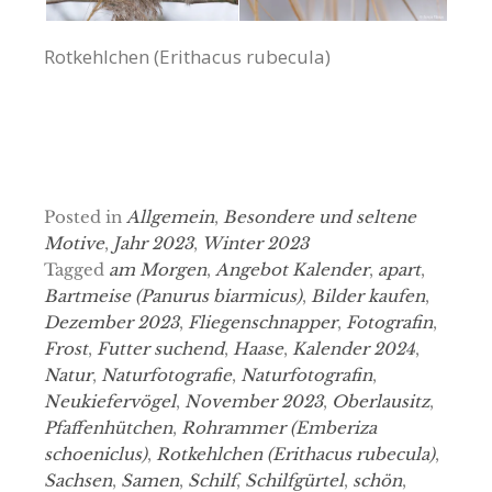
Rotkehlchen (Erithacus rubecula)
Posted in
Allgemein
,
Besondere und seltene
Motive
,
Jahr 2023
,
Winter 2023
Tagged
am Morgen
,
Angebot Kalender
,
apart
,
Bartmeise (Panurus biarmicus)
,
Bilder kaufen
,
Dezember 2023
,
Fliegenschnapper
,
Fotografin
,
Frost
,
Futter suchend
,
Haase
,
Kalender 2024
,
Natur
,
Naturfotografie
,
Naturfotografin
,
Neukiefervögel
,
November 2023
,
Oberlausitz
,
Pfaffenhütchen
,
Rohrammer (Emberiza
schoeniclus)
,
Rotkehlchen (Erithacus rubecula)
,
Sachsen
,
Samen
,
Schilf
,
Schilfgürtel
,
schön
,