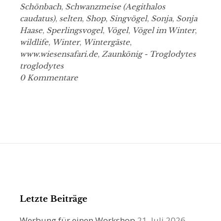
Schönbach
,
Schwanzmeise (Aegithalos
caudatus)
,
selten
,
Shop
,
Singvögel
,
Sonja
,
Sonja
Haase
,
Sperlingsvogel
,
Vögel
,
Vögel im Winter
,
wildlife
,
Winter
,
Wintergäste
,
www.wiesensafari.de
,
Zaunkönig - Troglodytes
troglodytes
0 Kommentare
Letzte Beiträge
Werbung für einen Workshop
21. Juli 2026