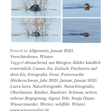
Posted in
Allgemein
,
Januar 2025
,
Verschiedenes
,
Winter
Tagged
abtauchend
,
am Morgen
,
Bilder käuflich
erwerblich
,
Canon
,
Eis
,
Eisloch
,
Fischotter auf
dem Eis
,
Fotografin
,
Frost
,
Futtersuche
,
Höckerschwan
,
Jahr 2025
,
Januar
,
Januar 2025
,
Lutra lutra
,
Naturfotografie
,
Naturfotografin
,
Oberlausitz
,
Räuber
,
Raubtier
,
Schwan
,
selten
,
seltene Begegnung
,
Sigma Tele
,
Sonja Haase
,
Wassermarder
,
Wetter
,
wildlife
,
Winter
,
www.wiesensafari.de