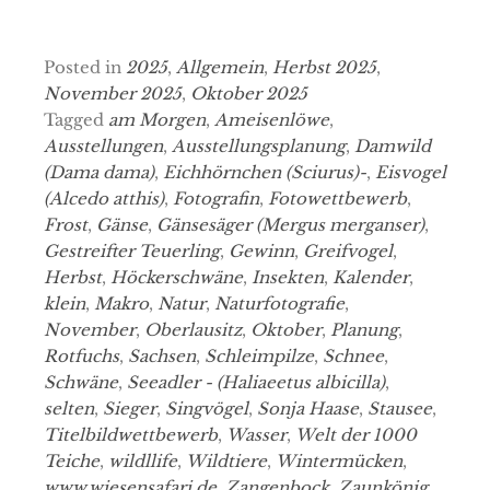
Posted in
2025
,
Allgemein
,
Herbst 2025
,
November 2025
,
Oktober 2025
Tagged
am Morgen
,
Ameisenlöwe
,
Ausstellungen
,
Ausstellungsplanung
,
Damwild
(Dama dama)
,
Eichhörnchen (Sciurus)-
,
Eisvogel
(Alcedo atthis)
,
Fotografin
,
Fotowettbewerb
,
Frost
,
Gänse
,
Gänsesäger (Mergus merganser)
,
Gestreifter Teuerling
,
Gewinn
,
Greifvogel
,
Herbst
,
Höckerschwäne
,
Insekten
,
Kalender
,
klein
,
Makro
,
Natur
,
Naturfotografie
,
November
,
Oberlausitz
,
Oktober
,
Planung
,
Rotfuchs
,
Sachsen
,
Schleimpilze
,
Schnee
,
Schwäne
,
Seeadler - (Haliaeetus albicilla)
,
selten
,
Sieger
,
Singvögel
,
Sonja Haase
,
Stausee
,
Titelbildwettbewerb
,
Wasser
,
Welt der 1000
Teiche
,
wildllife
,
Wildtiere
,
Wintermücken
,
www.wiesensafari.de
,
Zangenbock
,
Zaunkönig