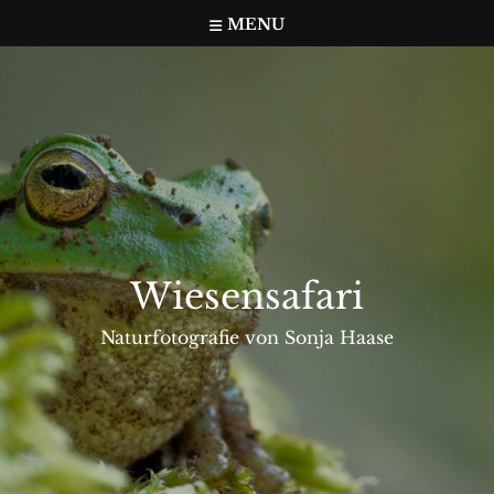
Skip
MENU
to
content
Wiesensafari
Naturfotografie von Sonja Haase