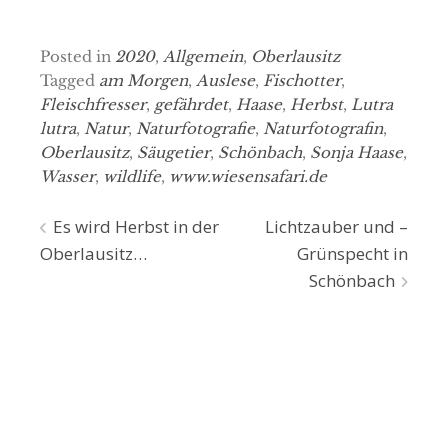
Posted in
2020
,
Allgemein
,
Oberlausitz
Tagged
am Morgen
,
Auslese
,
Fischotter
,
Fleischfresser
,
gefährdet
,
Haase
,
Herbst
,
Lutra
lutra
,
Natur
,
Naturfotografie
,
Naturfotografin
,
Oberlausitz
,
Säugetier
,
Schönbach
,
Sonja Haase
,
Wasser
,
wildlife
,
www.wiesensafari.de
Beitragsnavigation
Es wird Herbst in der
Lichtzauber und –
Oberlausitz…
Grünspecht in
Schönbach