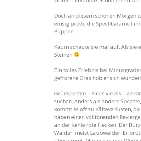
viridis – erkannte. Schon mehrfach
Doch an diesem schönen Morgen war
emsig pickte die Spechtsdame ( ih
Puppen.
Kaum schaute sie mal auf. Als sie 
Steinen
Ein tolles Erlebnis bei Minusgrad
gefrorene Gras hob er sich wunder
Grünspechte – Picus viridis – wer
suchen. Anders als andere Spechte
kommt es oft zu Kälteverlusten, d
haben einen volltönenden Revierg
an der Kehle rote Flecken. Der Bürz
Wälder, meist Laubwälder. Er brüt
übernimmt. Männchen und Weibche