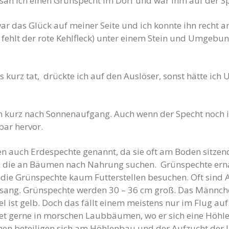
 sah ich einen Grünspecht im Dorf und war ihm auf der S
 das Glück auf meiner Seite und ich konnte ihn recht an
r fehlt der rote Kehlfleck) unter einem Stein und Umgeb
es kurz tat, drückte ich auf den Auslöser, sonst hätte i
en kurz nach Sonnenaufgang. Auch wenn der Specht noch 
bar hervor.
den auch Erdespechte genannt, da sie oft am Boden sitz
, die an Bäumen nach Nahrung suchen. Grünspechte ernäh
a die Grünspechte kaum Futterstellen besuchen. Oft sind 
esang. Grünspechte werden 30 – 36 cm groß. Das Männche
el ist gelb. Doch das fällt einem meistens nur im Flug au
et gerne in morschen Laubbäumen, wo er sich eine Höhle
n beteiligen sich am Höhlenbau und der Aufzucht der 