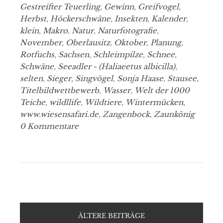
Gestreifter Teuerling
,
Gewinn
,
Greifvogel
,
Herbst
,
Höckerschwäne
,
Insekten
,
Kalender
,
klein
,
Makro
,
Natur
,
Naturfotografie
,
November
,
Oberlausitz
,
Oktober
,
Planung
,
Rotfuchs
,
Sachsen
,
Schleimpilze
,
Schnee
,
Schwäne
,
Seeadler - (Haliaeetus albicilla)
,
selten
,
Sieger
,
Singvögel
,
Sonja Haase
,
Stausee
,
Titelbildwettbewerb
,
Wasser
,
Welt der 1000
Teiche
,
wildllife
,
Wildtiere
,
Wintermücken
,
www.wiesensafari.de
,
Zangenbock
,
Zaunkönig
0 Kommentare
ÄLTERE BEITRÄGE