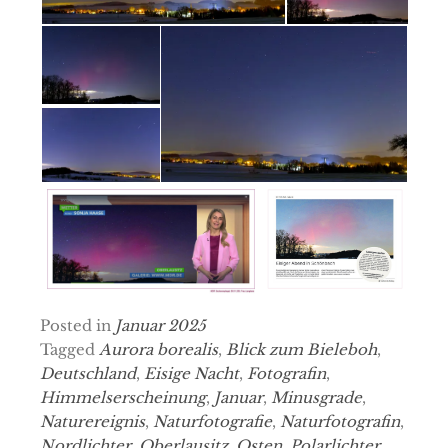
Posted in
Januar 2025
Tagged
Aurora borealis
,
Blick zum Bieleboh
,
Deutschland
,
Eisige Nacht
,
Fotografin
,
Himmelserscheinung
,
Januar
,
Minusgrade
,
Naturereignis
,
Naturfotografie
,
Naturfotografin
,
Nordlichter
,
Oberlausitz
,
Osten
,
Polarlichter
,