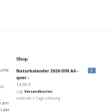
Shop
suche
Naturkalender 2026 DIN A4 -
quer -
14,90
€
uli
zzgl.
Versandkosten
Lieferzeit:
3-Tage Lieferung
ge am
n der