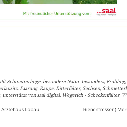
ifft Schmetterlinge
,
besondere Natur
,
besonders
,
Frühling
rlausitz
,
Paarung
,
Raupe
,
Ritterfalter
,
Sachsen
,
Schmetterl
s
,
unterstützt von saal digital
,
Wegerich - Scheckenfalter
,
W
– Ärztehaus Löbau
Bienenfresser ( Mer