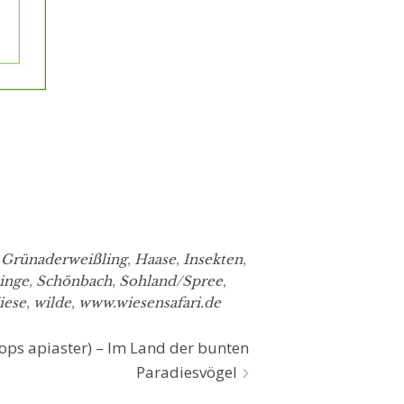
,
Grünaderweißling
,
Haase
,
Insekten
,
inge
,
Schönbach
,
Sohland/Spree
,
iese
,
wilde
,
www.wiesensafari.de
ops apiaster) – Im Land der bunten
Paradiesvögel