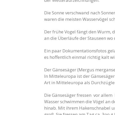
der Wetteraufzeichnungen.
Die Sonne verschwand nach Sonnena
waren die meisten Wasservögel sch
Der frühe Vogel fängt den Wurm, d
an die Überläufe der Stauseen wo d
Ein paar Dokumentationsfotos gel
es hoffentlich einmal richtig kalt 
Der Gänsesäger (Mergus merganser) 
In Mitteleuropa ist der Gänsesäger 
Art in Mitteleuropa als Durchzügl
Die Gänsesäger fressen vor allem kl
Wasser schwimmen die Vögel an der
hinab. Mit ihrem Hakenschnabel un
groß. Sie fressen am Tag ca. 3oo g 