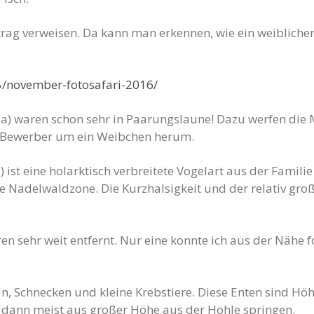
itrag verweisen. Da kann man erkennen, wie ein weibliche
5/november-fotosafari-2016/
la) waren schon sehr in Paarungslaune! Dazu werfen die 
le Bewerber um ein Weibchen herum.
 ist eine holarktisch verbreitete Vogelart aus der Familie
he Nadelwaldzone. Die Kurzhalsigkeit und der relativ gro
en sehr weit entfernt. Nur eine konnte ich aus der Nähe f
, Schnecken und kleine Krebstiere. Diese Enten sind Hö
 dann meist aus großer Höhe aus der Höhle springen.