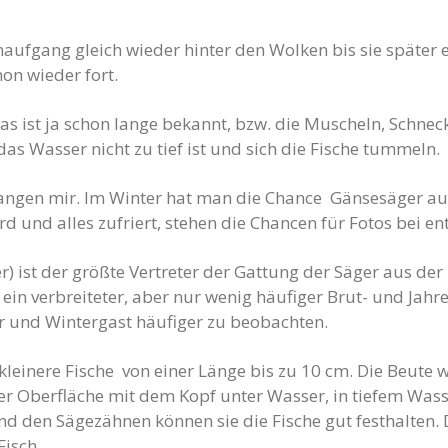
ufgang gleich wieder hinter den Wolken bis sie später e
on wieder fort.
as ist ja schon lange bekannt, bzw. die Muscheln, Schne
as Wasser nicht zu tief ist und sich die Fische tummeln.
angen mir. Im Winter hat man die Chance Gänsesäger au
wird und alles zufriert, stehen die Chancen für Fotos bei e
ist der größte Vertreter der Gattung der Säger aus der 
ein verbreiteter, aber nur wenig häufiger Brut- und Jahre
er und Wintergast häufiger zu beobachten.
einere Fische von einer Länge bis zu 10 cm. Die Beute wi
 Oberfläche mit dem Kopf unter Wasser, in tiefem Wasse
d den Sägezähnen können sie die Fische gut festhalten. 
Fisch.