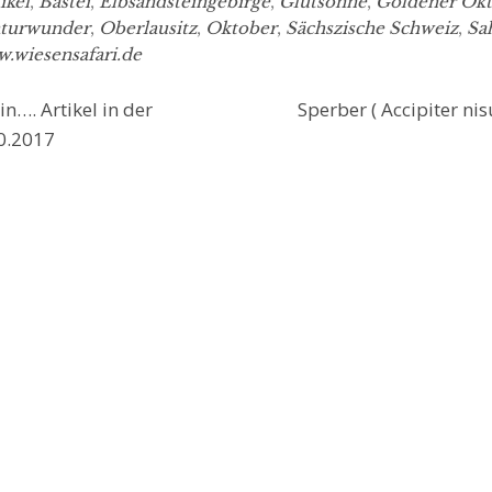
ikel
,
Bastei
,
Elbsandsteingebirge
,
Glutsonne
,
Goldener Ok
turwunder
,
Oberlausitz
,
Oktober
,
Sächszische Schweiz
,
Sa
.wiesensafari.de
n…. Artikel in der
Sperber ( Accipiter n
0.2017