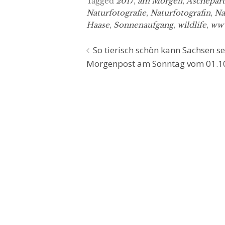
Tagged
2017
,
am Morgen
,
Aschepart
Naturfotografie
,
Naturfotografin
,
Na
Haase
,
Sonnenaufgang
,
wildlife
,
www
Beitragsnavigation
So tierisch schön kann Sachsen sei
Morgenpost am Sonntag vom 01.1