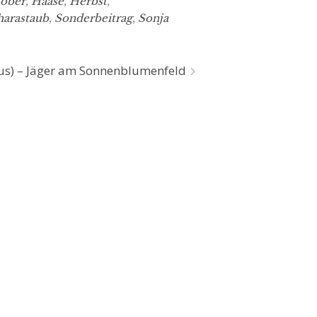
tober
,
Haase
,
Herbst
,
harastaub
,
Sonderbeitrag
,
Sonja
isus) – Jäger am Sonnenblumenfeld